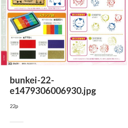
bunkei-22-
e1479306006930.jpg
22p