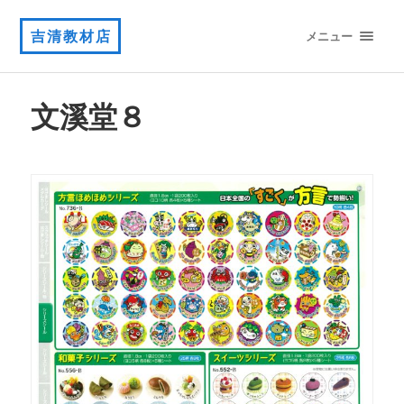
吉清教材店
メニュー
文溪堂８