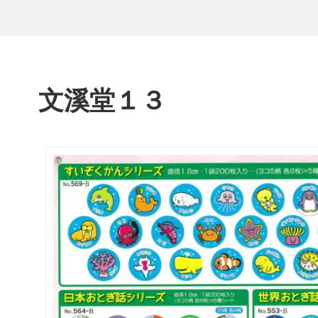
文溪堂１３