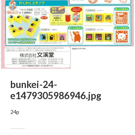
bunkei-24-
e1479305986946.jpg
24p