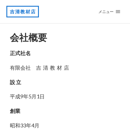
吉清教材店
メニュー
会社概要
正式社名
有限会社 吉 清 教 材 店
設 立
平成9年5月1日
創業
昭和33年4月